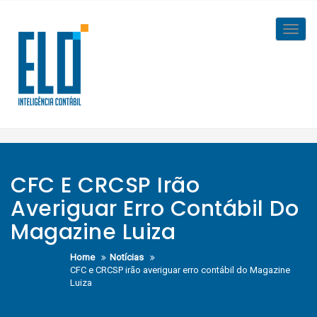
Skip
to
Toggl
content
navig
CFC E CRCSP Irão
Averiguar Erro Contábil Do
Magazine Luiza
Home
Notícias
CFC e CRCSP irão averiguar erro contábil do Magazine
Luiza