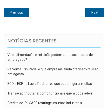
Navegação
Previous
Next
Previous
Next
de
post:
post:
Post
NOTÍCIAS RECENTES
Vale-alimentação e refeição podem ser descontados do
empregado?
Reforma Tributária: o que empresas ainda precisam revisar
em agosto
ECD e ECF no Lucro Real: erros que podem gerar multas
Transação tributária: como funciona e quem pode aderir
Crédito de IPI: CARF restringe insumos industriais