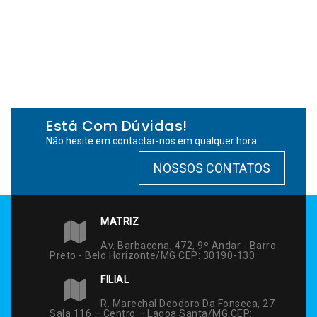
Está Com Dúvidas!
Não hesite em contactar-nos em qualquer hora.
NOSSOS CONTATOS
MATRIZ
Av. Barbacena, 472, 9º Andar - Barro
Preto - Belo Horizonte/MG CEP: 30190-130
FILIAL
R. Marechal Deodoro Da Fonseca, 27
Sala 116 – Centro – Lagoa Santa/MG CEP: