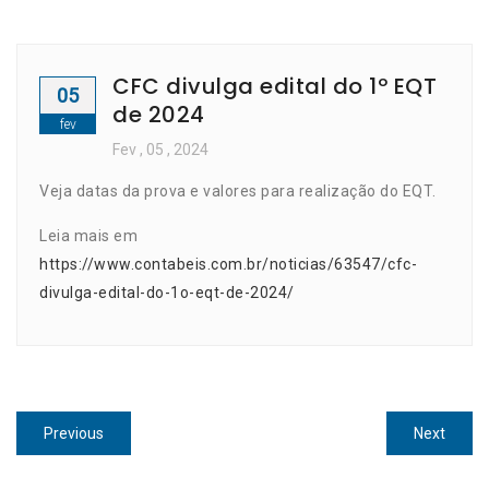
CFC divulga edital do 1º EQT
05
de 2024
fev
Fev
, 05 ,
2024
Veja datas da prova e valores para realização do EQT.
Leia mais em
https://www.contabeis.com.br/noticias/63547/cfc-
divulga-edital-do-1o-eqt-de-2024/
Navegação
Previous
Next
Previous
Next
de
post:
post: