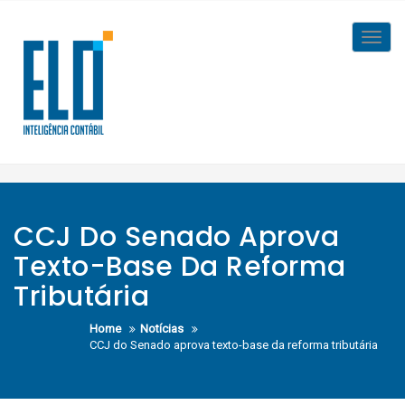
Skip
to
Toggl
content
navig
CCJ Do Senado Aprova
Texto-Base Da Reforma
Tributária
Home
Notícias
CCJ do Senado aprova texto-base da reforma tributária