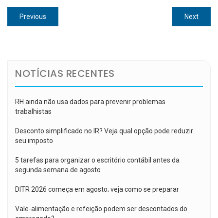
Navegação
Previous
Next
Previous
Next
de
post:
post:
Post
NOTÍCIAS RECENTES
RH ainda não usa dados para prevenir problemas
trabalhistas
Desconto simplificado no IR? Veja qual opção pode reduzir
seu imposto
5 tarefas para organizar o escritório contábil antes da
segunda semana de agosto
DITR 2026 começa em agosto; veja como se preparar
Vale-alimentação e refeição podem ser descontados do