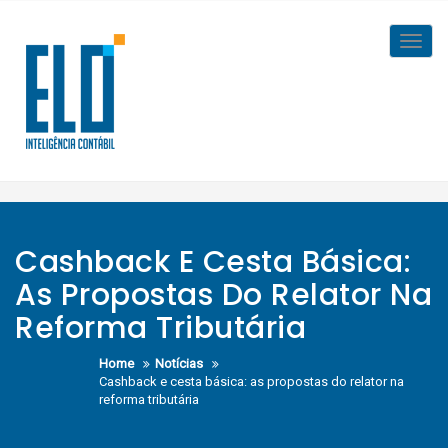
Skip
to
Toggl
content
navig
Cashback E Cesta Básica:
As Propostas Do Relator Na
Reforma Tributária
Home
Notícias
Cashback e cesta básica: as propostas do relator na
reforma tributária