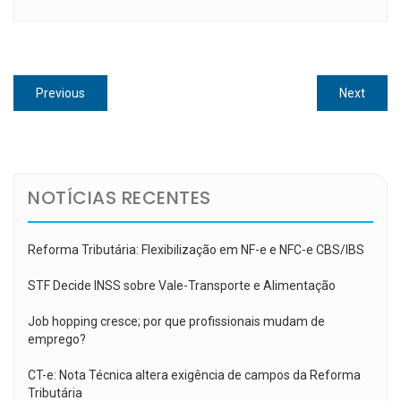
Navegação
Previous
Next
Previous
Next
de
post:
post:
Post
NOTÍCIAS RECENTES
Reforma Tributária: Flexibilização em NF-e e NFC-e CBS/IBS
STF Decide INSS sobre Vale-Transporte e Alimentação
Job hopping cresce; por que profissionais mudam de
emprego?
CT-e: Nota Técnica altera exigência de campos da Reforma
Tributária