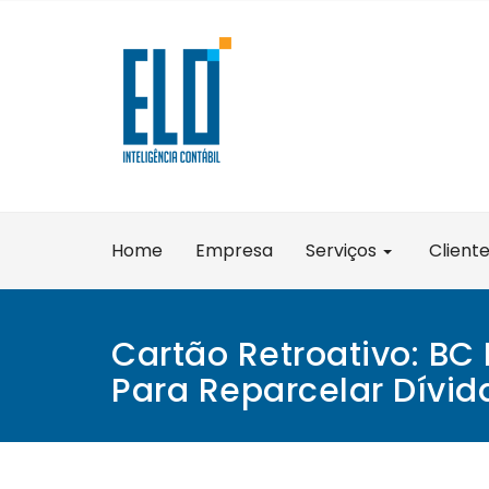
Skip
to
content
Home
Empresa
Serviços
Client
Cartão Retroativo: BC
Para Reparcelar Dívid