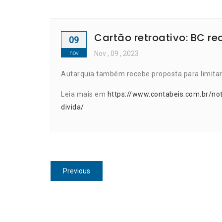
Cartão retroativo: BC re
09
nov
Nov
, 09 ,
2023
Autarquia também recebe proposta para limitar 
Leia mais em
https://www.contabeis.com.br/not
divida/
Navegação
Previous
Previous
de
post:
Post