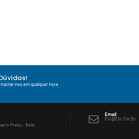
Dúvidas!
ntactar-nos em qualquer hora.
Email
Elo@elo.cnt.br
arro Preto - Belo