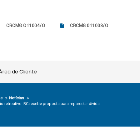
CRCMG O11004/O
CRCMG 011003/O
Área de Cliente
e
Notícias
ão retroativo: BC recebe proposta para reparcelar dívida