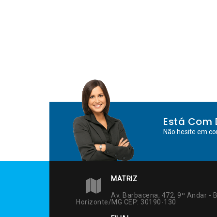
Está Com 
Não hesite em co
MATRIZ
Av. Barbacena, 472, 9º Andar - B
Horizonte/MG CEP: 30190-130