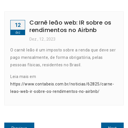
Carnê leão web: IR sobre os
12
rendimentos no Airbnb
dez
Dez
, 12 ,
2023
O carnê leão é um imposto sobre a renda que deve ser
pago mensalmente, de forma obrigatória, pelas
pessoas físicas, residentes no Brasil.
Leia mais em
https://www.contabeis.com.br/noticias/62825/carne-
leao-web-ir-sobre-os-rendimentos-no-airbnb/
Navegação
Previous
Next