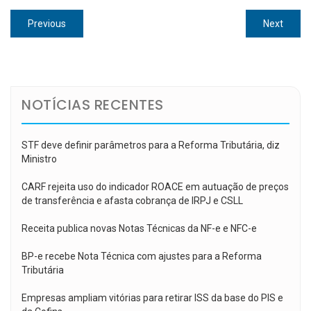
Navegação
Previous
Next
Previous
Next
de
post:
post:
Post
NOTÍCIAS RECENTES
STF deve definir parâmetros para a Reforma Tributária, diz
Ministro
CARF rejeita uso do indicador ROACE em autuação de preços
de transferência e afasta cobrança de IRPJ e CSLL
Receita publica novas Notas Técnicas da NF-e e NFC-e
BP-e recebe Nota Técnica com ajustes para a Reforma
Tributária
Empresas ampliam vitórias para retirar ISS da base do PIS e