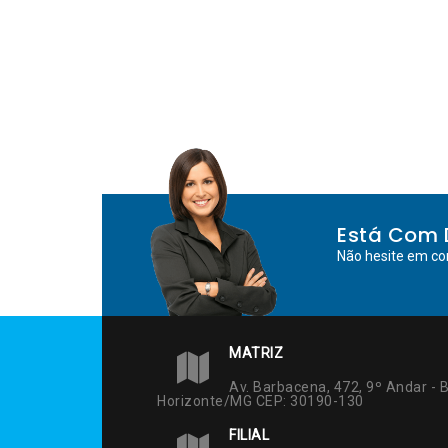
Está Com 
Não hesite em co
MATRIZ
Av. Barbacena, 472, 9º Andar - B
Horizonte/MG CEP: 30190-130
FILIAL