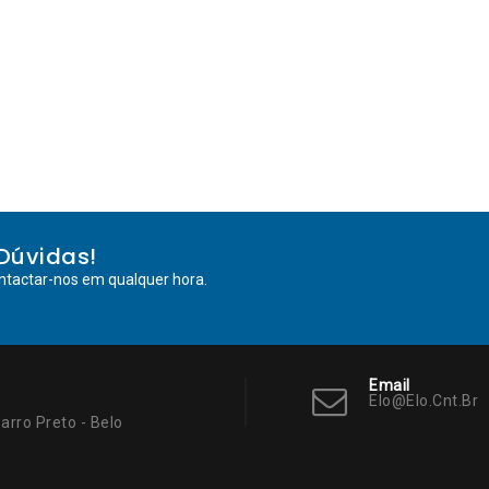
Dúvidas!
ntactar-nos em qualquer hora.
Email
Elo@elo.cnt.br
arro Preto - Belo