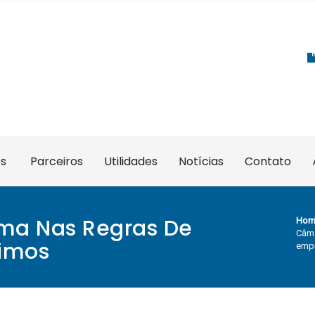
es
Parceiros
Utilidades
Notícias
Contato
ma Nas Regras De
Hom
Câma
timos
emp