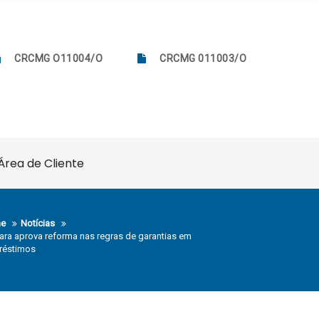
CRCMG O11004/O
CRCMG 011003/O
Área de Cliente
e
Notícias
ra aprova reforma nas regras de garantias em
réstimos