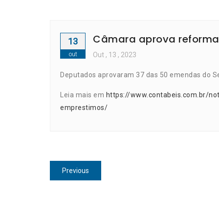
Câmara aprova reforma 
13
out
Out
, 13 ,
2023
Deputados aprovaram 37 das 50 emendas do S
Leia mais em
https://www.contabeis.com.br/no
emprestimos/
Navegação
Previous
Previous
de
post:
Post