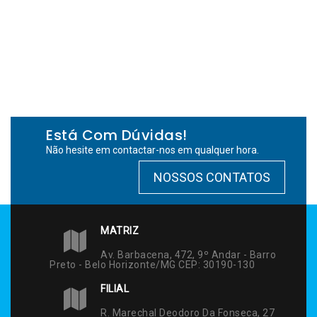
Está Com Dúvidas!
Não hesite em contactar-nos em qualquer hora.
NOSSOS CONTATOS
MATRIZ
Av. Barbacena, 472, 9º Andar - Barro
Preto - Belo Horizonte/MG CEP: 30190-130
FILIAL
R. Marechal Deodoro Da Fonseca, 27