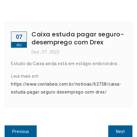
Caixa estuda pagar seguro-
07
desemprego com Drex
dez
Dez
, 07 ,
2023
Estudo da Caixa ainda está em estágio embrionário.
Leia mais em
https://www.contabeis.com.br/noticias/62758/caixa-
estuda-pagar-seguro-desemprego-com-drex/
Navegação
Previous
Next
Previous
Next