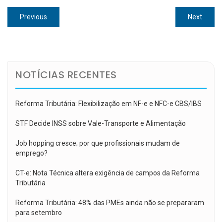
Navegação
Previous
Next
Previous
Next
de
post:
post:
Post
NOTÍCIAS RECENTES
Reforma Tributária: Flexibilização em NF-e e NFC-e CBS/IBS
STF Decide INSS sobre Vale-Transporte e Alimentação
Job hopping cresce; por que profissionais mudam de
emprego?
CT-e: Nota Técnica altera exigência de campos da Reforma
Tributária
Reforma Tributária: 48% das PMEs ainda não se prepararam
para setembro