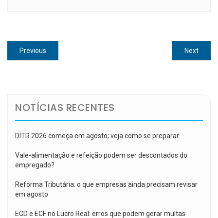
Navegação
Previous
Next
Previous
Next
de
post:
post:
Post
NOTÍCIAS RECENTES
DITR 2026 começa em agosto; veja como se preparar
Vale-alimentação e refeição podem ser descontados do
empregado?
Reforma Tributária: o que empresas ainda precisam revisar
em agosto
ECD e ECF no Lucro Real: erros que podem gerar multas