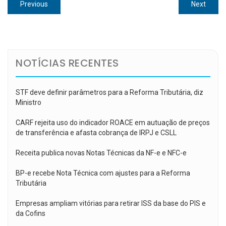
Navegação
Previous
Next
Previous
Next
de
post:
post:
Post
NOTÍCIAS RECENTES
STF deve definir parâmetros para a Reforma Tributária, diz
Ministro
CARF rejeita uso do indicador ROACE em autuação de preços
de transferência e afasta cobrança de IRPJ e CSLL
Receita publica novas Notas Técnicas da NF-e e NFC-e
BP-e recebe Nota Técnica com ajustes para a Reforma
Tributária
Empresas ampliam vitórias para retirar ISS da base do PIS e
da Cofins