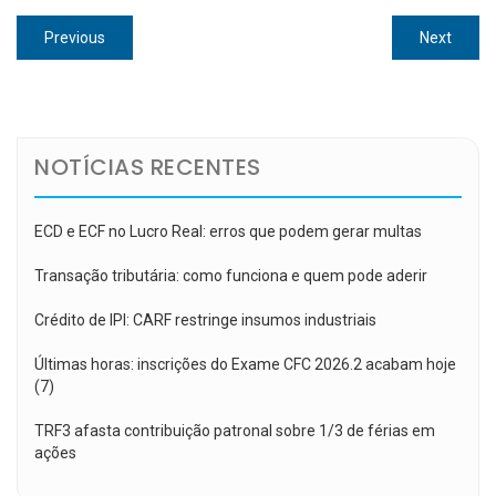
Navegação
Previous
Next
Previous
Next
de
post:
post:
Post
NOTÍCIAS RECENTES
ECD e ECF no Lucro Real: erros que podem gerar multas
Transação tributária: como funciona e quem pode aderir
Crédito de IPI: CARF restringe insumos industriais
Últimas horas: inscrições do Exame CFC 2026.2 acabam hoje
(7)
TRF3 afasta contribuição patronal sobre 1/3 de férias em
ações