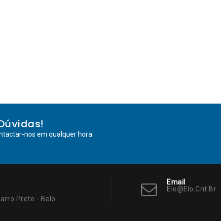
Dúvidas!
ntactar-nos em qualquer hora.
Email
Elo@elo.cnt.br
arro Preto - Belo