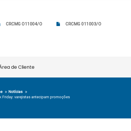
CRCMG O11004/O
CRCMG 011003/O
Área de Cliente
e
Notícias
k Friday: varejistas antecipam promoções