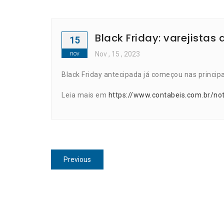
Black Friday: varejista
15
nov
Nov
, 15 ,
2023
Black Friday antecipada já começou nas principai
Leia mais em
https://www.contabeis.com.br/no
Navegação
Previous
Previous
de
post:
Post