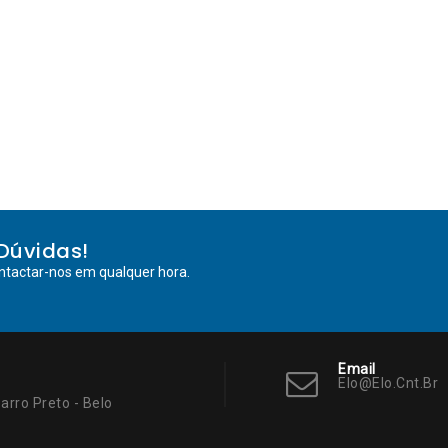
Dúvidas!
ntactar-nos em qualquer hora.
Email
Elo@elo.cnt.br
arro Preto - Belo