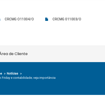
CRCMG O11004/O
CRCMG 011003/O
Área de Cliente
e
Notícias
k Friday e contabilidade; veja importância