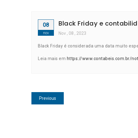
Black Friday e contabili
08
nov
Nov
, 08 ,
2023
Black Friday é considerada uma data muito esp
Leia mais em
https://www.contabeis.com.br/not
Navegação
Previous
Previous
de
post:
Post