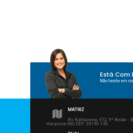
Está Com 
Não hesite em co
MATRIZ
Av. Barbacena, 472, 9º Andar - B
Horizonte/MG CEP: 30190-130