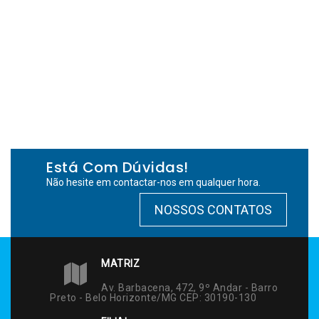
Está Com Dúvidas!
Não hesite em contactar-nos em qualquer hora.
NOSSOS CONTATOS
MATRIZ
Av. Barbacena, 472, 9º Andar - Barro
Preto - Belo Horizonte/MG CEP: 30190-130