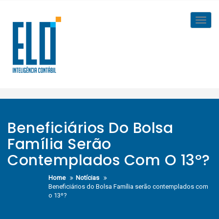
Skip
to
Toggl
content
navig
Beneficiários Do Bolsa
Família Serão
Contemplados Com O 13º?
Home
Notícias
Beneficiários do Bolsa Família serão contemplados com
o 13º?