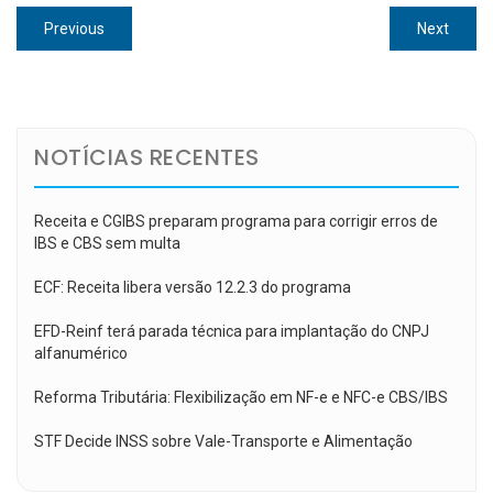
Navegação
Previous
Next
Previous
Next
de
post:
post:
Post
NOTÍCIAS RECENTES
Receita e CGIBS preparam programa para corrigir erros de
IBS e CBS sem multa
ECF: Receita libera versão 12.2.3 do programa
EFD-Reinf terá parada técnica para implantação do CNPJ
alfanumérico
Reforma Tributária: Flexibilização em NF-e e NFC-e CBS/IBS
STF Decide INSS sobre Vale-Transporte e Alimentação