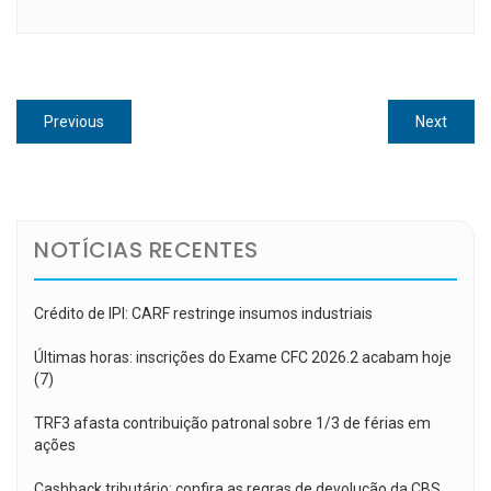
Navegação
Previous
Next
Previous
Next
de
post:
post:
Post
NOTÍCIAS RECENTES
Crédito de IPI: CARF restringe insumos industriais
Últimas horas: inscrições do Exame CFC 2026.2 acabam hoje
(7)
TRF3 afasta contribuição patronal sobre 1/3 de férias em
ações
Cashback tributário: confira as regras de devolução da CBS