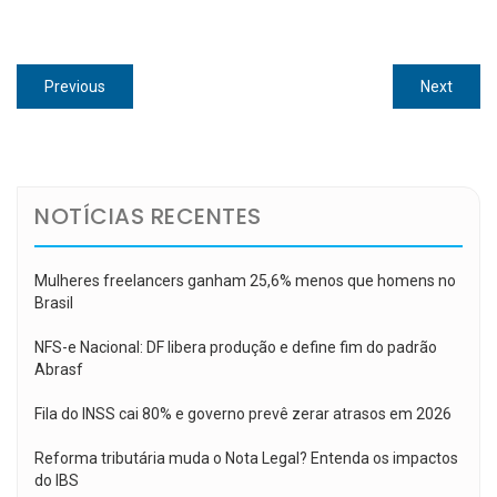
Navegação
Previous
Next
Previous
Next
de
post:
post:
Post
NOTÍCIAS RECENTES
Mulheres freelancers ganham 25,6% menos que homens no
Brasil
NFS-e Nacional: DF libera produção e define fim do padrão
Abrasf
Fila do INSS cai 80% e governo prevê zerar atrasos em 2026
Reforma tributária muda o Nota Legal? Entenda os impactos
do IBS