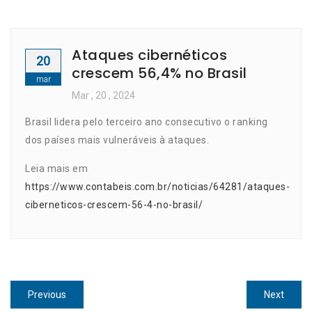
Ataques cibernéticos
20
crescem 56,4% no Brasil
mar
Mar
, 20 ,
2024
Brasil lidera pelo terceiro ano consecutivo o ranking
dos países mais vulneráveis à ataques.
Leia mais em
https://www.contabeis.com.br/noticias/64281/ataques-
ciberneticos-crescem-56-4-no-brasil/
Navegação
Previous
Next
Previous
Next
post:
post: