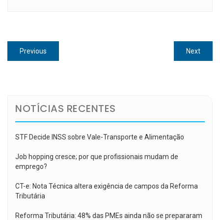
Navegação
Previous
Next
Previous
Next
de
post:
post:
Post
NOTÍCIAS RECENTES
STF Decide INSS sobre Vale-Transporte e Alimentação
Job hopping cresce; por que profissionais mudam de
emprego?
CT-e: Nota Técnica altera exigência de campos da Reforma
Tributária
Reforma Tributária: 48% das PMEs ainda não se prepararam