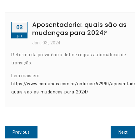
Aposentadoria: quais são as
03
mudanças para 2024?
jan
Jan
, 03 ,
2024
Reforma da previdência define regras automáticas de
transição.
Leia mais em
https://www.contabeis.com.br/noticias/62990/aposentadori
quais-sao-as-mudancas-para-2024/
Navegação
Previous
Next
Previous
Next
post:
post: