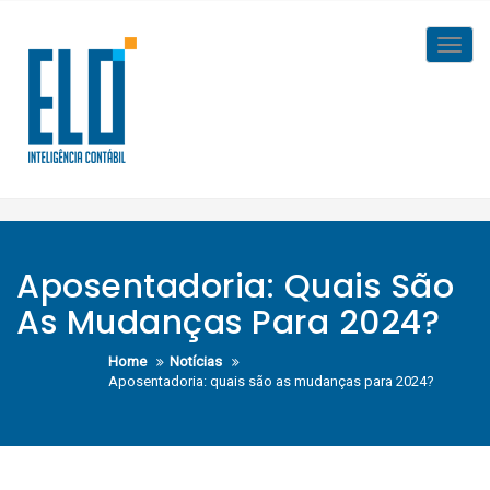
Skip
to
Toggl
content
navig
Aposentadoria: Quais São
As Mudanças Para 2024?
Home
Notícias
Aposentadoria: quais são as mudanças para 2024?