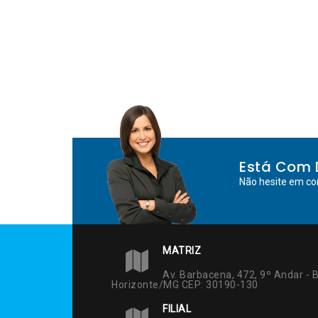
Está Com 
Não hesite em co
MATRIZ
Av. Barbacena, 472, 9º Andar - B
Horizonte/MG CEP: 30190-130
FILIAL