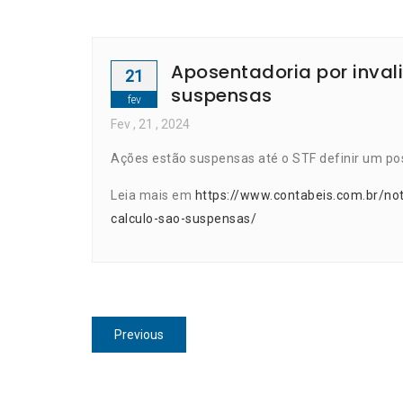
Aposentadoria por inval
21
suspensas
fev
Fev
, 21 ,
2024
Ações estão suspensas até o STF definir um pos
Leia mais em
https://www.contabeis.com.br/no
calculo-sao-suspensas/
Navegação
Previous
Previous
de
post:
Post