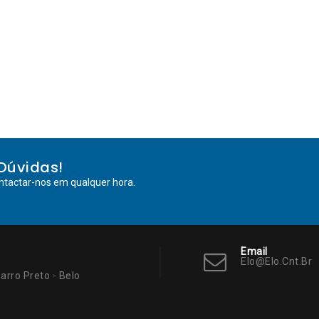
Dúvidas!
ntactar-nos em qualquer hora.
Email
Elo@elo.cnt.br
arro Preto - Belo