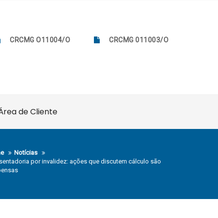
CRCMG O11004/O
CRCMG 011003/O
Área de Cliente
e
Notícias
entadoria por invalidez: ações que discutem cálculo são
pensas