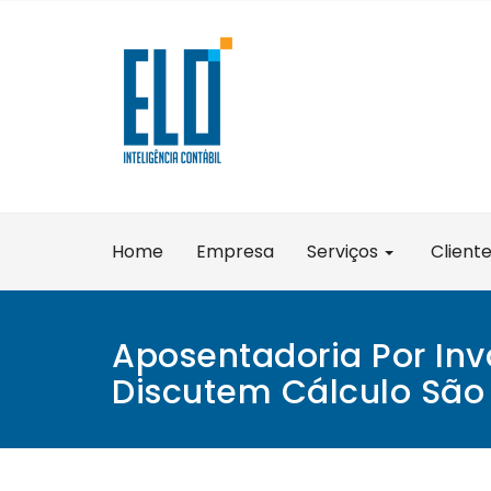
Skip
to
content
Home
Empresa
Serviços
Client
Aposentadoria Por Inv
Discutem Cálculo São