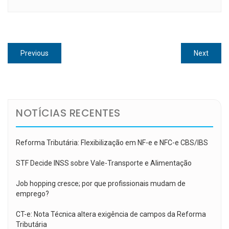
Navegação
Previous
Next
Previous
Next
de
post:
post:
Post
NOTÍCIAS RECENTES
Reforma Tributária: Flexibilização em NF-e e NFC-e CBS/IBS
STF Decide INSS sobre Vale-Transporte e Alimentação
Job hopping cresce; por que profissionais mudam de
emprego?
CT-e: Nota Técnica altera exigência de campos da Reforma
Tributária