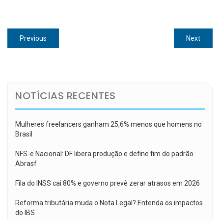
Navegação
Previous
Next
Previous
Next
de
post:
post:
Post
NOTÍCIAS RECENTES
Mulheres freelancers ganham 25,6% menos que homens no
Brasil
NFS-e Nacional: DF libera produção e define fim do padrão
Abrasf
Fila do INSS cai 80% e governo prevê zerar atrasos em 2026
Reforma tributária muda o Nota Legal? Entenda os impactos
do IBS