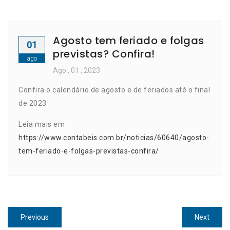
Agosto tem feriado e folgas
01
previstas? Confira!
ago
Ago
, 01 ,
2023
Confira o calendário de agosto e de feriados até o final
de 2023
Leia mais em
https://www.contabeis.com.br/noticias/60640/agosto-
tem-feriado-e-folgas-previstas-confira/
Navegação
Previous
Next
Previous
Next
post:
post: