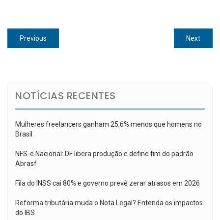
Navegação
Previous
Next
Previous
Next
de
post:
post:
Post
NOTÍCIAS RECENTES
Mulheres freelancers ganham 25,6% menos que homens no
Brasil
NFS-e Nacional: DF libera produção e define fim do padrão
Abrasf
Fila do INSS cai 80% e governo prevê zerar atrasos em 2026
Reforma tributária muda o Nota Legal? Entenda os impactos
do IBS