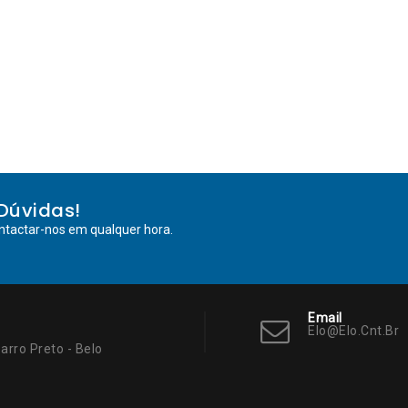
Dúvidas!
ntactar-nos em qualquer hora.
Email
Elo@elo.cnt.br
arro Preto - Belo