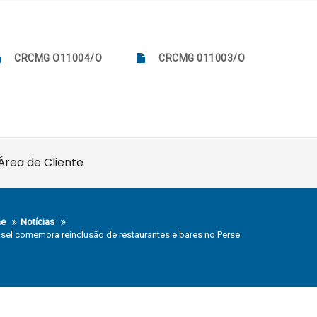
CRCMG O11004/O
CRCMG 011003/O
Área de Cliente
e
Notícias
sel comemora reinclusão de restaurantes e bares no Perse