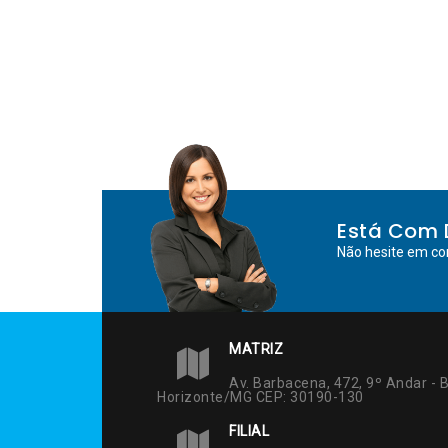
Está Com 
Não hesite em co
MATRIZ
Av. Barbacena, 472, 9º Andar - B
Horizonte/MG CEP: 30190-130
FILIAL