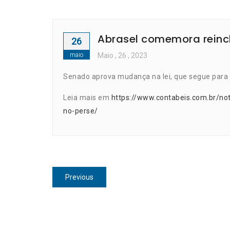
Abrasel comemora reincl
26
maio
Maio
, 26 ,
2023
Senado aprova mudança na lei, que segue para
Leia mais em
https://www.contabeis.com.br/no
no-perse/
Navegação
Previous
Previous
de
post:
Post