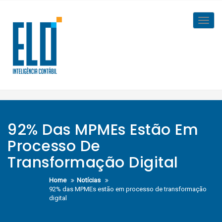
Skip
to
Toggl
content
navig
92% Das MPMEs Estão Em
Processo De
Transformação Digital
Home
Notícias
92% das MPMEs estão em processo de transformação
digital