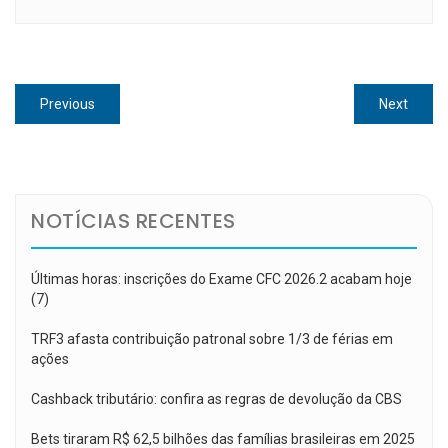
Navegação
Previous
Next
Previous
Next
de
post:
post:
Post
NOTÍCIAS RECENTES
Últimas horas: inscrições do Exame CFC 2026.2 acabam hoje
(7)
TRF3 afasta contribuição patronal sobre 1/3 de férias em
ações
Cashback tributário: confira as regras de devolução da CBS
Bets tiraram R$ 62,5 bilhões das famílias brasileiras em 2025