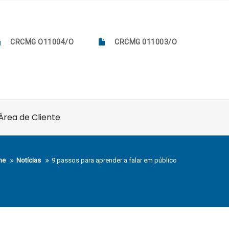
CRCMG O11004/O
CRCMG 011003/O
Área de Cliente
me
Notícias
9 passos para aprender a falar em público