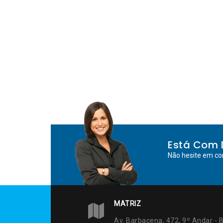
Está Com 
Não hesite em co
MATRIZ
Av. Barbacena, 472, 9º Andar - B