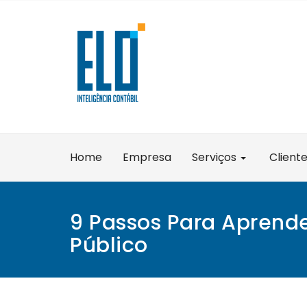
Skip
to
content
Home
Empresa
Serviços
Client
9 Passos Para Aprende
Público