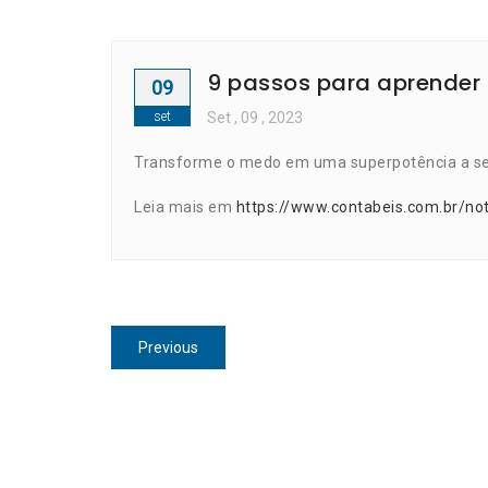
9 passos para aprender 
09
set
Set
, 09 ,
2023
Transforme o medo em uma superpotência a se
Leia mais em
https://www.contabeis.com.br/no
Navegação
Previous
Previous
de
post:
Post