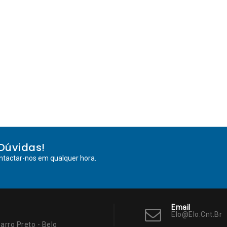
Dúvidas!
ntactar-nos em qualquer hora.
Email
Elo@elo.cnt.br
arro Preto - Belo