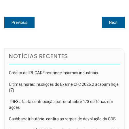
Navegação
Previous
Next
Previous
Next
de
post:
post:
Post
NOTÍCIAS RECENTES
Crédito de IPI: CARF restringe insumos industriais
Últimas horas: inscrições do Exame CFC 2026.2 acabam hoje
(7)
TRF3 afasta contribuição patronal sobre 1/3 de férias em
ações
Cashback tributário: confira as regras de devolução da CBS