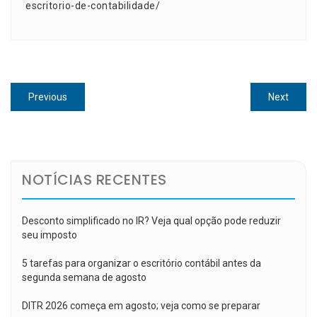
escritorio-de-contabilidade/
Navegação
Previous
Next
Previous
Next
de
post:
post:
Post
NOTÍCIAS RECENTES
Desconto simplificado no IR? Veja qual opção pode reduzir
seu imposto
5 tarefas para organizar o escritório contábil antes da
segunda semana de agosto
DITR 2026 começa em agosto; veja como se preparar