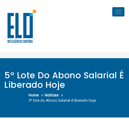
Skip
to
Toggl
content
navig
5º Lote Do Abono Salarial É
Liberado Hoje
Home
Notícias
5º lote do Abono Salarial é liberado hoje