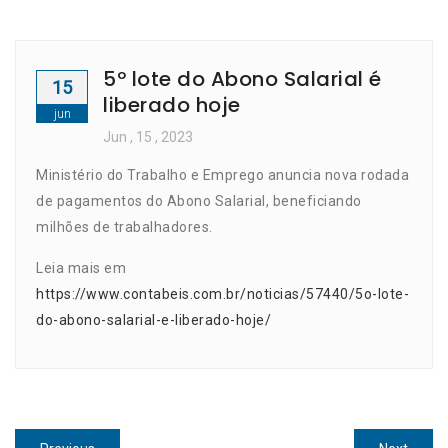
5º lote do Abono Salarial é
15
liberado hoje
jun
Jun
, 15 ,
2023
Ministério do Trabalho e Emprego anuncia nova rodada
de pagamentos do Abono Salarial, beneficiando
milhões de trabalhadores.
Leia mais em
https://www.contabeis.com.br/noticias/57440/5o-lote-
do-abono-salarial-e-liberado-hoje/
Navegação
Previous
Next