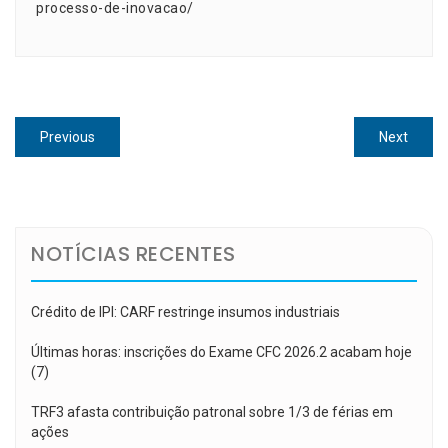
processo-de-inovacao/
Navegação
Previous
Next
Previous
Next
de
post:
post:
Post
NOTÍCIAS RECENTES
Crédito de IPI: CARF restringe insumos industriais
Últimas horas: inscrições do Exame CFC 2026.2 acabam hoje
(7)
TRF3 afasta contribuição patronal sobre 1/3 de férias em
ações