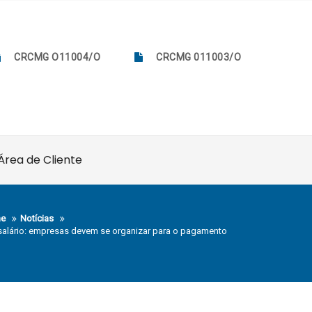
CRCMG O11004/O
CRCMG 011003/O
Área de Cliente
e
Notícias
salário: empresas devem se organizar para o pagamento