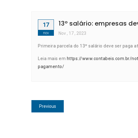
13º salário: empresas 
17
nov
Nov
, 17 ,
2023
Primeira parcela do 13º salário deve ser paga a
Leia mais em
https://www.contabeis.com.br/no
pagamento/
Navegação
Previous
Previous
de
post:
Post