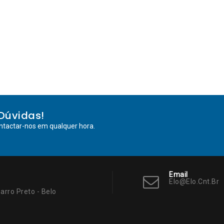
Dúvidas!
ntactar-nos em qualquer hora.
Email
Elo@elo.cnt.br
arro Preto - Belo