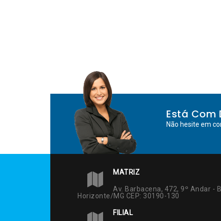
Está Com 
Não hesite em co
MATRIZ
Av. Barbacena, 472, 9º Andar - B
Horizonte/MG CEP: 30190-130
FILIAL